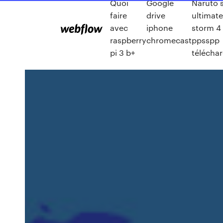
Quoi
Google
Naruto 
faire
drive
ultimate
avec
iphone
storm 4
raspberry
chromecast
ppsspp
pi 3 b+
télécha