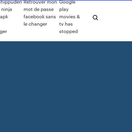
shippuden
Retrouver mon
Google
 ninja
mot de passe
play
 apk
facebook sans
movies &
le changer
tv has
rger
stopped