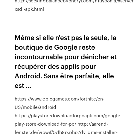
http://seekingbalancebycheryl.com/h1uyc8hja/xserver
xsdl-apk.html
Même si elle n'est pas la seule, la
boutique de Google reste
incontournable pour dénicher et
récupérer des applis pour
Android. Sans être parfaite, elle
est ...
https://www.epicgames.com/fortnite/en-
US/mobile/android
https://playstoredownloadforpcapk.com/google-
play-store-download-for-pc/ http://aarend-
fenster.de/vjcwif/07fh8p.php?dy=gms-installer-