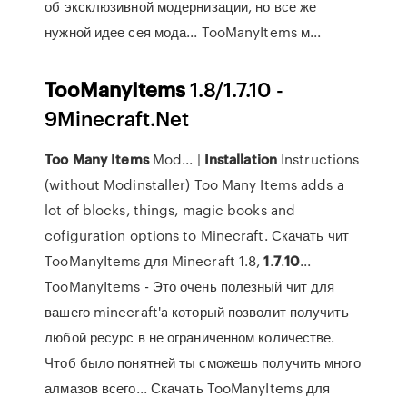
об эксклюзивной модернизации, но все же
нужной идее сея мода... TooManyItems м...
TooManyItems
1.8/1.7.10 -
9Minecraft.Net
Too
Many
Items
Mod... |
Installation
Instructions
(without Modinstaller) Too Many Items adds a
lot of blocks, things, magic books and
cofiguration options to Minecraft. Скачать чит
TooManyItems для Minecraft 1.8,
1
.
7
.
10
...
TooManyItems - Это очень полезный чит для
вашего minecraft'a который позволит получить
любой ресурс в не ограниченном количестве.
Чтоб было понятней ты сможешь получить много
алмазов всего... Скачать TooManyItems для