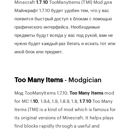
Minecraft
1
.
7
.
10
TooManyItems (TMI) Mod для
Майнкрафт 1.7.10 будет удобен тем, что у вас
появится быстрый доступ к блокам с помощью
графического интерфейса. Необходимые
предметы будут всегда у вас под рукой, вам не
нужно будет каждый раз бегать и искать тот или
иной блок или предмет.
Too Many
Items
- Modgician
Мод TooManyItems 1.7.10.
Too
Many
Items
mod
for MC 1.
10
, 1.9.4, 1.9, 1.8.9, 1.8,
1
.
7
.
10
Too Many
Items (TMI) is a kind of mod which is famous for
its original versions of Minecraft. It helps plays
find blocks rapidly through a useful and