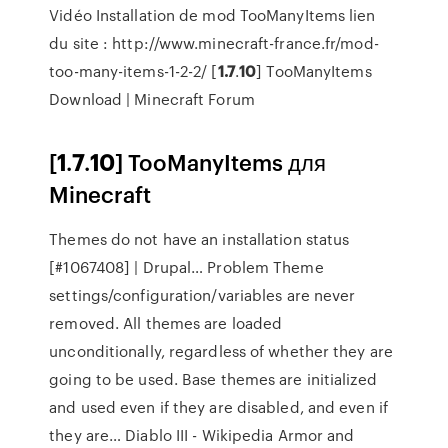
Vidéo Installation de mod TooManyItems lien
du site : http://www.minecraft-france.fr/mod-
too-many-items-1-2-2/ [
1.7
.
10
] TooManyItems
Download | Minecraft Forum
[
1
.
7
.
10
] TooManyItems для
Minecraft
Themes do not have an installation status
[#1067408] | Drupal…
Problem Theme
settings/configuration/variables are never
removed. All themes are loaded
unconditionally, regardless of whether they are
going to be used. Base themes are initialized
and used even if they are disabled, and even if
they are…
Diablo III - Wikipedia
Armor and