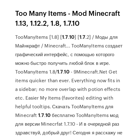
Too Many Items - Mod Minecraft
1.13, 1.12.2, 1.8, 1.7.10
TooManyItems [1.8] [
1
.
7
.
10
] [
1
.
7
.2] / Моды для
Майнкрафт / Minecraft... TooManyItems создает
графический интерфейс, с помощью которого
можно быстро получить любой блок в игре.
TooManyItems 1.8/
1
.
7
.
10
- 9Minecraft.Net Get
items quicker than ever. Everything now fits in
a sidebar; no more overlap with potion effects
etc. Easier My Items (favorites) editing with
helpful tooltips. Скачать TooManyItems для
Minecraft
1
.
7
.
10
бесплатно TooManyItems мод
для версии Minecrfat 1.7.10 - И в очередной раз
здравствуй, добрый друг! Сегодня я расскажу не