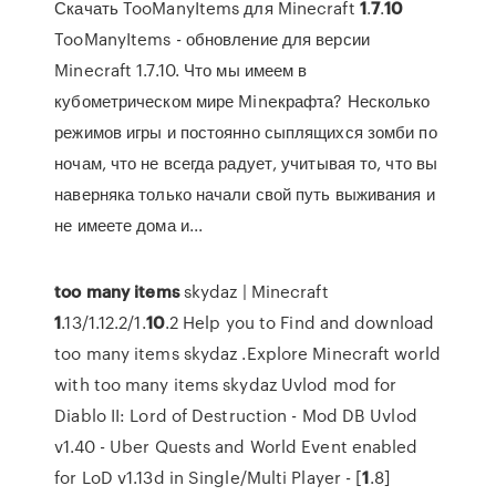
Скачать TooManyItems для Minecraft
1
.
7
.
10
TooManyItems - обновление для версии
Minecraft 1.7.10. Что мы имеем в
кубометрическом мире Mineкрафта? Несколько
режимов игры и постоянно сыплящихся зомби по
ночам, что не всегда радует, учитывая то, что вы
наверняка только начали свой путь выживания и
не имеете дома и...
too
many
items
skydaz | Minecraft
1
.13/1.12.2/1.
10
.2
Help you to Find and download
too many items skydaz .Explore Minecraft world
with too many items skydaz
Uvlod mod for
Diablo II: Lord of Destruction - Mod DB
Uvlod
v1.40 - Uber Quests and World Event enabled
for LoD v1.13d in Single/Multi Player -
[
1
.8]