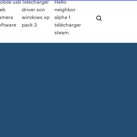
obile usb
Telecharger
Hello
eb
driver son
neighbor
amera
windows xp
alpha 1
oftware
pack 3
télécharger
steam