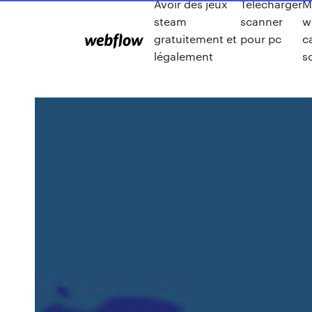
Avoir des jeux
Telecharger
M
steam
scanner
w
gratuitement et
pour pc
c
légalement
s