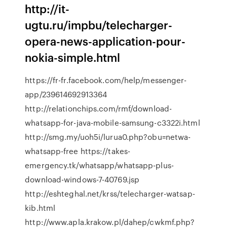
http://it-
ugtu.ru/impbu/telecharger-
opera-news-application-pour-
nokia-simple.html
https://fr-fr.facebook.com/help/messenger-
app/239614692913364
http://relationchips.com/rmf/download-
whatsapp-for-java-mobile-samsung-c3322i.html
http://smg.my/uoh5i/lurua0.php?obu=netwa-
whatsapp-free https://takes-
emergency.tk/whatsapp/whatsapp-plus-
download-windows-7-40769.jsp
http://eshteghal.net/krss/telecharger-watsap-
kib.html
http://www.apla.krakow.pl/dahep/cwkmf.php?